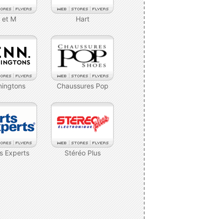
 et M
Hart
ningtons
Chaussures Pop
s Experts
Stéréo Plus