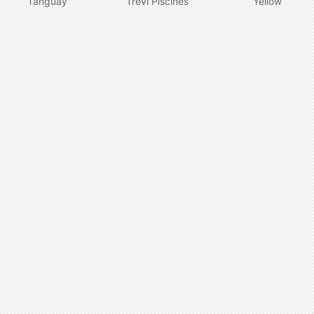
Tanguay
Trévi Piscines
Yellow