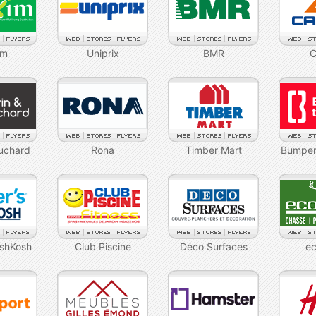
im
Uniprix
BMR
C
uchard
Rona
Timber Mart
Bumper
OshKosh
Club Piscine
Déco Surfaces
e