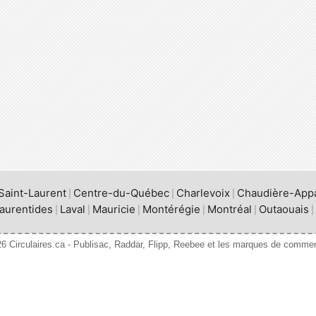
Saint-Laurent
Centre-du-Québec
Charlevoix
Chaudière-App
|
|
|
aurentides
Laval
Mauricie
Montérégie
Montréal
Outaouais
|
|
|
|
|
|
6 Circulaires.ca - Publisac, Raddar, Flipp, Reebee et les marques de commer