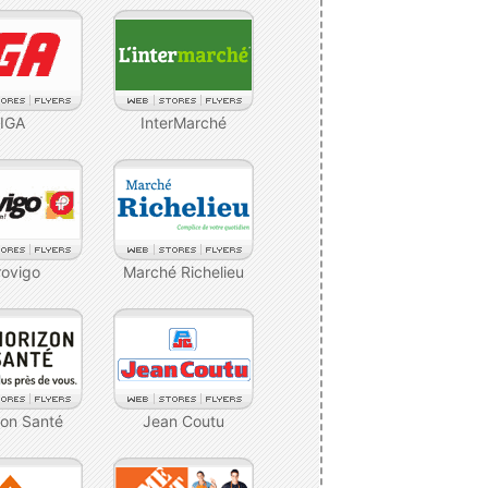
IGA
InterMarché
rovigo
Marché Richelieu
zon Santé
Jean Coutu