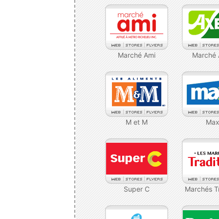
Marché Ami
Marché
M et M
Max
Super C
Marchés Tr