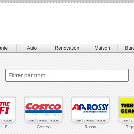
ante
Auto
Renovation
Maison
Bur
Hi-Fi
Costco
Rossy
Tig