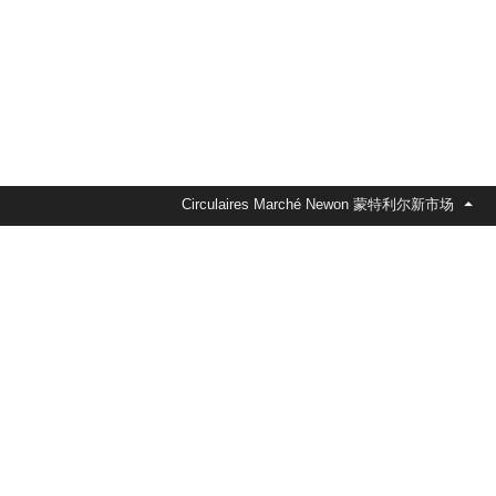
Circulaires Marché Newon 蒙特利尔新市场
duits alimentaires essentiels. On y trouve des fruits et
s produits internationaux. L’endroit se distingue par sa
t disponible tous les jeudis, en version web.