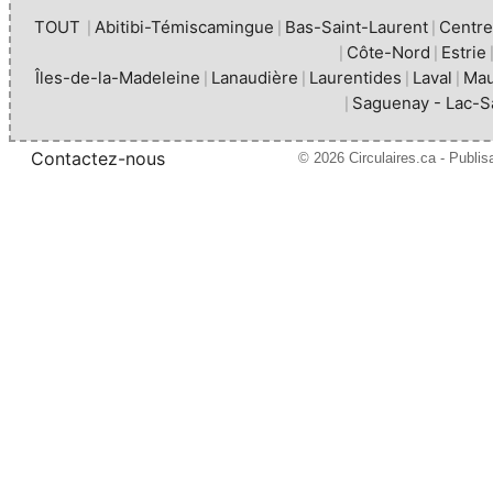
TOUT
Abitibi-Témiscamingue
Bas-Saint-Laurent
Centr
|
|
|
Côte-Nord
Estrie
|
|
Îles-de-la-Madeleine
Lanaudière
Laurentides
Laval
Mau
|
|
|
|
Saguenay - Lac-S
|
Contactez-nous
© 2026 Circulaires.ca - Publi