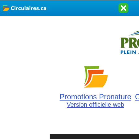
Promotions Pronature
C
Version officielle web