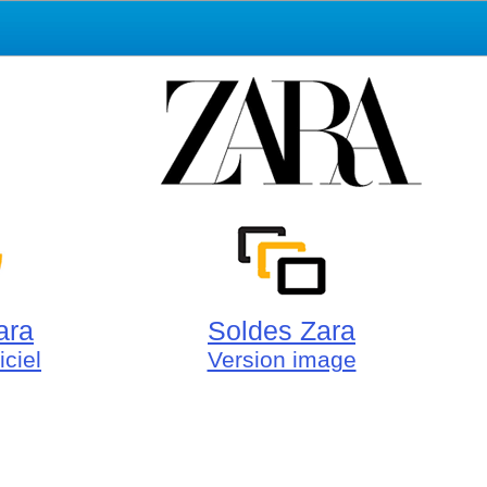
ara
Soldes Zara
iciel
Version image