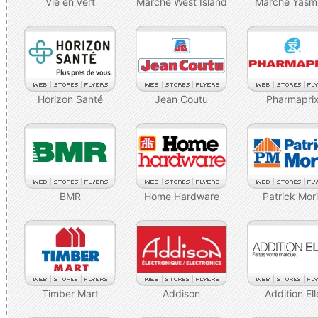
Vie en vert
Marché West Island
Marché Yasm
Horizon Santé
Jean Coutu
Pharmapri
BMR
Home Hardware
Patrick Mor
Timber Mart
Addison
Addition Ell