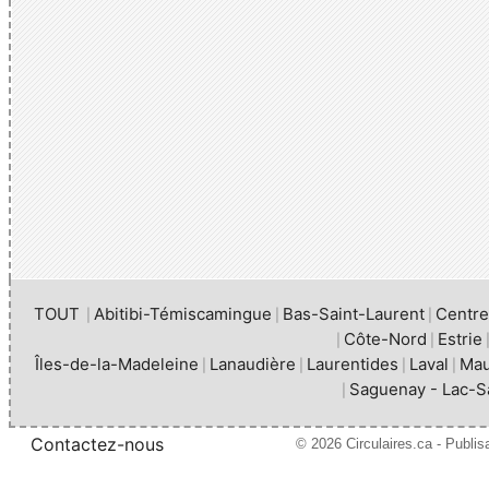
TOUT
Abitibi-Témiscamingue
Bas-Saint-Laurent
Centr
|
|
|
Côte-Nord
Estrie
|
|
Îles-de-la-Madeleine
Lanaudière
Laurentides
Laval
Mau
|
|
|
|
Saguenay - Lac-S
|
Contactez-nous
© 2026 Circulaires.ca - Publi